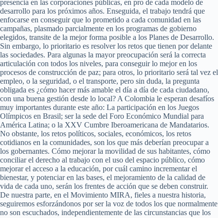
presencia en las corporaciones públicas, en pro de cada modelo de
desarrollo para los próximos años. Enseguida, el trabajo tendrá que
enfocarse en conseguir que lo prometido a cada comunidad en las
campañas, plasmado parcialmente en los programas de gobierno
elegidos, transite de la mejor forma posible a los Planes de Desarrollo.
Sin embargo, lo prioritario es resolver los retos que tienen por delante
las sociedades. Para algunas la mayor preocupación será la correcta
articulación con todos los niveles, para conseguir lo mejor en los
procesos de construcción de paz; para otros, lo prioritario será tal vez el
empleo, o la seguridad, o el transporte, pero sin duda, la pregunta
obligada es ¿cómo hacer más amable el día a día de cada ciudadano,
con una buena gestión desde lo local? A Colombia le esperan desafíos
muy importantes durante este año: La participación en los Juegos
Olímpicos en Brasil; ser la sede del Foro Económico Mundial para
América Latina; o la XXV Cumbre Iberoamericana de Mandatarios.
No obstante, los retos políticos, sociales, económicos, los retos
cotidianos en la comunidades, son los que más deberían preocupar a
los gobernantes. Cómo mejorar la movilidad de sus habitantes, cómo
conciliar el derecho al trabajo con el uso del espacio público, cómo
mejorar el acceso a la educación, por cuál camino incrementar el
bienestar, y potenciar en las bases, el mejoramiento de la calidad de
vida de cada uno, serán los frentes de acción que se deben construir.
De nuestra parte, en el Movimiento MIRA, fieles a nuestra historia,
seguiremos esforzándonos por ser la voz de todos los que normalmente
no son escuchados, independientemente de las circunstancias que los