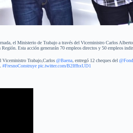
jornada, el Ministerio de Trabajo a través del Viceministro Carlos Al
a Región. Esta acción generarán 70 empleos directos y 50 empleos indi
 Viceministro Trabajo,Carlos
@Baena
, entregó 12 cheques del
@Fond
a.
#FresnoConstruye
pic.twitter.com/B2IffhxUD1