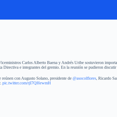
 Viceministros Carlos Alberto Baena y Andrés Uribe sostuvieron importa
Directiva e integrantes del gremio. En la reunión se pudieron discutir d
e reúnen con Augusto Solano, presidente de
@asocolflores
, Ricardo Sa
r.
pic.twitter.com/rjI7QHewmH