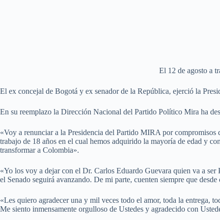
El 12 de agosto a t
El ex concejal de Bogotá y ex senador de la República, ejerció la Pres
En su reemplazo la Dirección Nacional del Partido Político Mira ha de
«Voy a renunciar a la Presidencia del Partido MIRA por compromisos de
trabajo de 18 años en el cual hemos adquirido la mayoría de edad y co
transformar a Colombia».
«Yo los voy a dejar con el Dr. Carlos Eduardo Guevara quien va a ser P
el Senado seguirá avanzando. De mi parte, cuenten siempre que desde do
«Les quiero agradecer una y mil veces todo el amor, toda la entrega, to
Me siento inmensamente orgulloso de Ustedes y agradecido con Ustedes