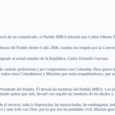
ravés de un comunicado, el Partido MIRA informó que Carlos Alberto Ba
idencia del Partido desde el año 2008, cuando fue elegido por la Conve
signado al actual senador de la República, Carlos Eduardo Guevara.
 carácter profesional y por compromisos con Colombia. Pero quiero tra
n todos estos Colombianos y Miraístas que están respaldándonos, que n
residente del Partido. Él llevará las banderas del Partido MIRA. Les pi
nde quiera que esté, llevaré con orgullo las banderas de los ideales y
do el servicio, toda la disposición; las trasnochadas, las madrugadas; t
 y ante todo con Dios, por lo que nos ha permitido vivir. Muchas grac