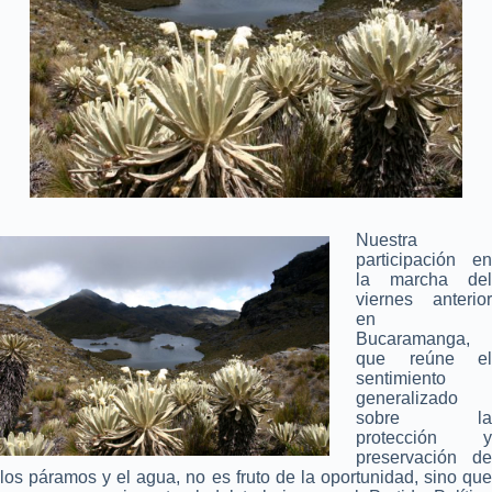
Nuestra
participación en
la marcha del
viernes anterior
en
Bucaramanga,
que reúne el
sentimiento
generalizado
sobre la
protección y
preservación de
los páramos y el agua, no es fruto de la oportunidad, sino que