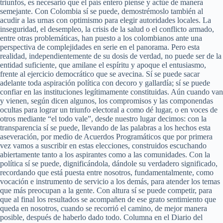
triunfos, es necesario que el país entero piense y actúe de manera
semejante. Con Colombia sí se puede, demostrémoslo también al
acudir a las urnas con optimismo para elegir autoridades locales. La
inseguridad, el desempleo, la crisis de la salud o el conflicto armado,
entre otras problemáticas, han puesto a los colombianos ante una
perspectiva de complejidades en serie en el panorama. Pero esta
realidad, independientemente de su dosis de verdad, no puede ser de la
entidad suficiente, que amilane el espíritu y apoque el entusiasmo,
frente al ejercicio democrático que se avecina. Sí se puede sacar
adelante toda aspiración política con decoro y gallardía; sí se puede
confiar en las instituciones legítimamente constituidas. Aún cuando van
y vienen, según dicen algunos, los compromisos y las componendas
ocultas para lograr un triunfo electoral a como dé lugar, o en voces de
otros mediante “el todo vale”, desde nuestro lugar decimos: con la
transparencia sí se puede, llevando de las palabras a los hechos esta
aseveración, por medio de Acuerdos Programáticos que por primera
vez vamos a suscribir en estas elecciones, construidos escuchando
abiertamente tanto a los aspirantes como a las comunidades. Con la
política sí se puede, dignificándola, dándole su verdadero significado,
recordando que está puesta entre nosotros, fundamentalmente, como
vocación e instrumento de servicio a los demás, para atender los temas
que más preocupan a la gente. Con altura sí se puede competir, para
que al final los resultados se acompañen de ese grato sentimiento que
queda en nosotros, cuando se recorrió el camino, de mejor manera
posible, después de haberlo dado todo. Columna en el Diario del