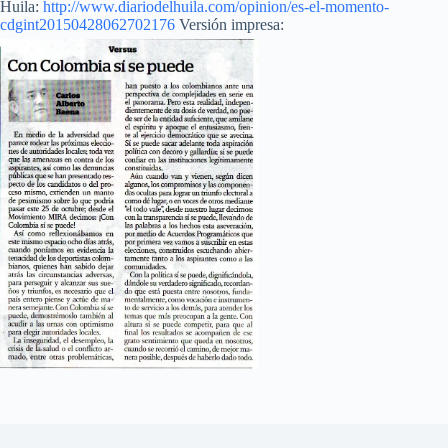
Huila:
http://www.diariodelhuila.com/opinion/es-el-momento-
cdgint20150428062702176
Versión impresa: