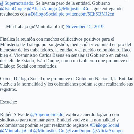
@Supernotariado
. Se levanta paro de la entidad. Gobierno
@IvanDuque
@AliciaArango
@MinjusticiaCo
sigue entregando
resultados con
#DiálogoSocial
pic.twitter.com/5EhSBMJ2cn
— MinTrabajo (@MintrabajoCol)
November 15, 2019
Finaliza la reunión con muchos calificativos positivos para el
Ministerio de Trabajo por su gestión, mediación y voluntad en pro del
bienestar de los trabajadores, la entidad y el pueblo colombiano. Hace
bien el Viceministro Carlos Baena en señalar al Gobierno en cabeza
del Jefe de Estado, Iván Duque, como un Gobierno que promueve el
Diálogo Social con resultados.
Con el Diálogo Social que promueve el Gobierno Nacional, la Entidad
vuelve a la normalidad y los colombianos podrán seguir realizando sus
registros.
Escuche:
Rubén Silva de
@Supernotariado
, explica acuerdo logrado con
sindicatos para terminar paro. Entidad vuelve a la normalidad y
colombianos podrán seguir realizando registros
#DiálogoSocial
@MintrabajoCol
@MinjusticiaCo
@IvanDuque
@AliciaArango