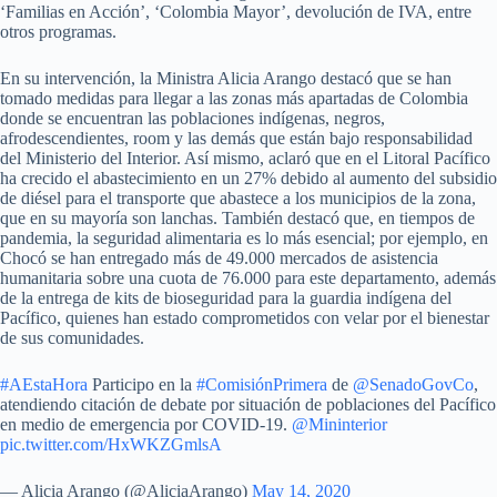
‘Familias en Acción’, ‘Colombia Mayor’, devolución de IVA, entre
otros programas.
En su intervención, la Ministra Alicia Arango destacó que se han
tomado medidas para llegar a las zonas más apartadas de Colombia
donde se encuentran las poblaciones indígenas, negros,
afrodescendientes, room y las demás que están bajo responsabilidad
del Ministerio del Interior. Así mismo, aclaró que en el Litoral Pacífico
ha crecido el abastecimiento en un 27% debido al aumento del subsidio
de diésel para el transporte que abastece a los municipios de la zona,
que en su mayoría son lanchas. También destacó que, en tiempos de
pandemia, la seguridad alimentaria es lo más esencial; por ejemplo, en
Chocó se han entregado más de 49.000 mercados de asistencia
humanitaria sobre una cuota de 76.000 para este departamento, además
de la entrega de kits de bioseguridad para la guardia indígena del
Pacífico, quienes han estado comprometidos con velar por el bienestar
de sus comunidades.
#AEstaHora
Participo en la
#ComisiónPrimera
de
@SenadoGovCo
,
atendiendo citación de debate por situación de poblaciones del Pacífico
en medio de emergencia por COVID-19.
@Mininterior
pic.twitter.com/HxWKZGmlsA
— Alicia Arango (@AliciaArango)
May 14, 2020