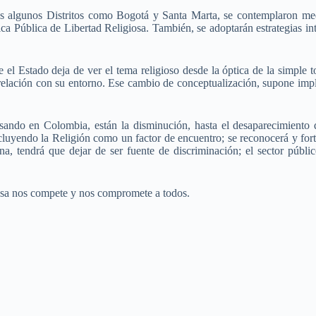
algunos Distritos como Bogotá y Santa Marta, se contemplaron medida
a Pública de Libertad Religiosa. También, se adoptarán estrategias inter
 el Estado deja de ver el tema religioso desde la óptica de la simple 
 en relación con su entorno. Ese cambio de conceptualización, supone im
asando en Colombia, están la disminución, hasta el desaparecimiento 
cluyendo la Religión como un factor de encuentro; se reconocerá y forta
guna, tendrá que dejar de ser fuente de discriminación; el sector púb
iosa nos compete y nos compromete a todos.