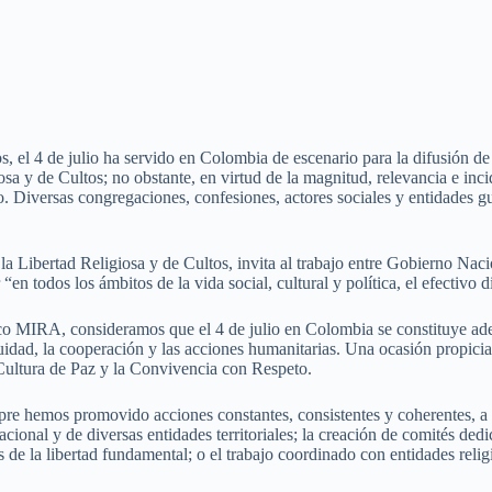
, el 4 de julio ha servido en Colombia de escenario para la difusión de
osa y de Cultos; no obstante, en virtud de la magnitud, relevancia e inc
. Diversas congregaciones, confesiones, actores sociales y entidades gu
a Libertad Religiosa y de Cultos, invita al trabajo entre Gobierno Nacio
“en todos los ámbitos de la vida social, cultural y política, el efectivo di
ico MIRA, consideramos que el 4 de julio en Colombia se constituye adem
equidad, la cooperación y las acciones humanitarias. Una ocasión propici
Cultura de Paz y la Convivencia con Respeto.
re hemos promovido acciones constantes, consistentes y coherentes, a f
ional y de diversas entidades territoriales; la creación de comités dedi
es de la libertad fundamental; o el trabajo coordinado con entidades reli