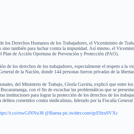
 de los Derechos Humanos de los Trabajadores, el Viceministro de Traba
cales sino también para luchar contra la impunidad. Así mismo, el Vicem
r del Plan de Acción Oportuna de Prevención y Protección (PAO).
 los derechos de los trabajadores, especialmente el respeto a la vida, a
 General de la Nación, donde 144 personas fueron privadas de la libertad
cionales, del Ministerio de Trabajo, Gloría Gaviria, explicó que entre 
ucaramanga, con el fin de escuchar las problemáticas que se presentan y
s instituciones para lograr la protección de los derechos de los trabaja
elitos cometidos contra sindicalistas, liderado por la Fiscalía General 
ttps://t.co/rswGiNNu38
@Baena
pic.twitter.com/qyE8zu9VXc