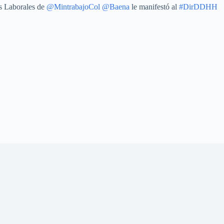
es Laborales de
@MintrabajoCol
@Baena
le manifestó al
#DirDDHH