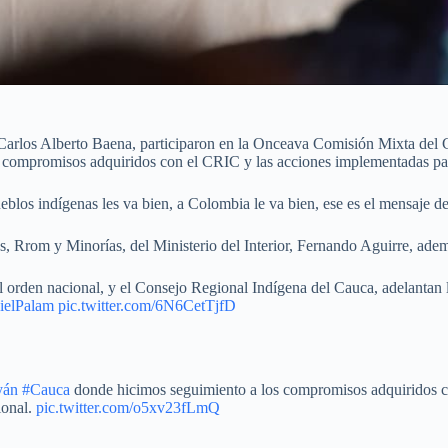
ior, Carlos Alberto Baena, participaron en la Onceava Comisión Mixta de
s compromisos adquiridos con el CRIC y las acciones implementadas par
ueblos indígenas les va bien, a Colombia le va bien, ese es el mensaje 
, Rrom y Minorías, del Ministerio del Interior, Fernando Aguirre, ademá
 del orden nacional, y el Consejo Regional Indígena del Cauca, adelant
elPalam
pic.twitter.com/6N6CetTjfD
yán
#Cauca
donde hicimos seguimiento a los compromisos adquiridos co
ional.
pic.twitter.com/o5xv23fLmQ