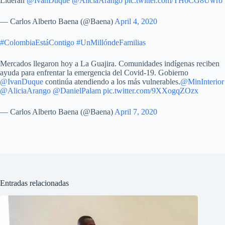
Lideran
@IvanDuque
@AliciaArango
pic.twitter.com/TH6CG8Uwrb
— Carlos Alberto Baena (@Baena)
April 4, 2020
#ColombiaEstáContigo
#UnMillóndeFamilias
Mercados llegaron hoy a La Guajira. Comunidades indígenas reciben
ayuda para enfrentar la emergencia del Covid-19. Gobierno
@IvanDuque
continúa atendiendo a los más vulnerables.
@MinInterior
@AliciaArango
@DanielPalam
pic.twitter.com/9XXogqZOzx
— Carlos Alberto Baena (@Baena)
April 7, 2020
Entradas relacionadas