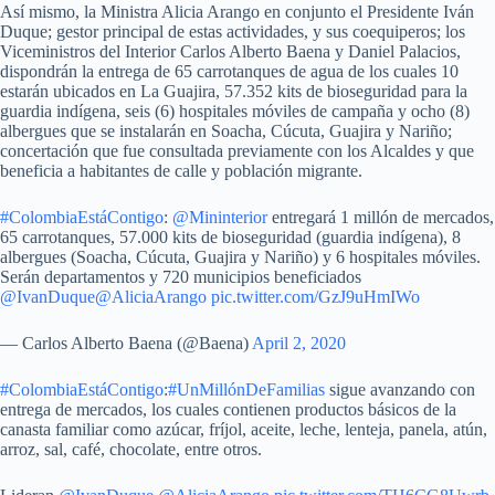
Así mismo, la Ministra Alicia Arango en conjunto el Presidente Iván
Duque; gestor principal de estas actividades, y sus coequiperos; los
Viceministros del Interior Carlos Alberto Baena y Daniel Palacios,
dispondrán la entrega de 65 carrotanques de agua de los cuales 10
estarán ubicados en La Guajira, 57.352 kits de bioseguridad para la
guardia indígena, seis (6) hospitales móviles de campaña y ocho (8)
albergues que se instalarán en Soacha, Cúcuta, Guajira y Nariño;
concertación que fue consultada previamente con los Alcaldes y que
beneficia a habitantes de calle y población migrante.
#ColombiaEstáContigo
:
@Mininterior
entregará 1 millón de mercados,
65 carrotanques, 57.000 kits de bioseguridad (guardia indígena), 8
albergues (Soacha, Cúcuta, Guajira y Nariño) y 6 hospitales móviles.
Serán departamentos y 720 municipios beneficiados
@IvanDuque
@AliciaArango
pic.twitter.com/GzJ9uHmIWo
— Carlos Alberto Baena (@Baena)
April 2, 2020
#ColombiaEstáContigo
:
#UnMillónDeFamilias
sigue avanzando con
entrega de mercados, los cuales contienen productos básicos de la
canasta familiar como azúcar, fríjol, aceite, leche, lenteja, panela, atún,
arroz, sal, café, chocolate, entre otros.