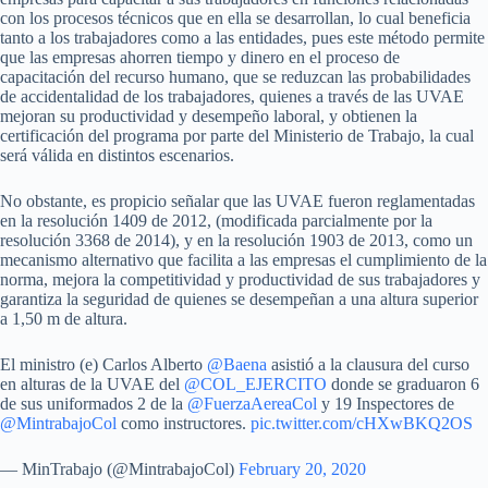
con los procesos técnicos que en ella se desarrollan, lo cual beneficia
tanto a los trabajadores como a las entidades, pues este método permite
que las empresas ahorren tiempo y dinero en el proceso de
capacitación del recurso humano, que se reduzcan las probabilidades
de accidentalidad de los trabajadores, quienes a través de las UVAE
mejoran su productividad y desempeño laboral, y obtienen la
certificación del programa por parte del Ministerio de Trabajo, la cual
será válida en distintos escenarios.
No obstante, es propicio señalar que las UVAE fueron reglamentadas
en la resolución 1409 de 2012, (modificada parcialmente por la
resolución 3368 de 2014), y en la resolución 1903 de 2013, como un
mecanismo alternativo que facilita a las empresas el cumplimiento de la
norma, mejora la competitividad y productividad de sus trabajadores y
garantiza la seguridad de quienes se desempeñan a una altura superior
a 1,50 m de altura.
El ministro (e) Carlos Alberto
@Baena
asistió a la clausura del curso
en alturas de la UVAE del
@COL_EJERCITO
donde se graduaron 6
de sus uniformados 2 de la
@FuerzaAereaCol
y 19 Inspectores de
@MintrabajoCol
como instructores.
pic.twitter.com/cHXwBKQ2OS
— MinTrabajo (@MintrabajoCol)
February 20, 2020