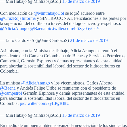
— MinTrabajo (@MintrabajoCol)
15 de marzo de 2019
Con mediación de
@MintrabajoCol
se logró acuerdo entre
@CruzRojaInforma
y SINTRACONAL Felicitaciones a las partes por
la superación del conflicto a través del diálogo sincero y respetuoso.
@AliciaArango
@Baena
pic.twitter.com/P6Xy05yCcY
— Jairo Cardozo S (@JairoCardozoS)
21 de marzo de 2019
Así mismo, con la Ministra de Trabajo, Alicia Arango se reunió el
presidente de la Cámara Colombiana de Bienes y Servicios Petroleros,
Campetrol, Germán Espinosa y demás representantes de esta entidad
para abordar la sostenibilidad laboral del sector de hidrocarburos en
Colombia.
La ministra
@AliciaArango
y los viceministros, Carlos Alberto
@Baena
y Andrés Felipe Uribe se reunieron con el presidente de
@campetrol
Germán Espinosa y demás representantes de esta entidad
para abordar la sostenibilidad laboral del sector de hidrocarburos en
Colombia.
pic.twitter.com/7yLPgRIltU
— MinTrabajo (@MintrabajoCol)
15 de marzo de 2019
En medio de un buen ambiente avanzó la negociación de los sindicatos