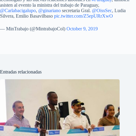
asisten al evento la ministra del trabajo de Paraguay,
@Carlabacigalupo
,
@ginariano
secretaria Gral.
@OissSec
, Ludia
Silvera, Emilio Basavilbaso
pic.twitter.com/Z5epURrXwO
— MinTrabajo (@MintrabajoCol)
October 9, 2019
Entradas relacionadas