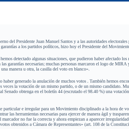
rno del Presidente Juan Manuel Santos y a las autoridades electorales 
s garantías a los partidos políticos, hizo hoy el Presidente del Movimi
emos detectado algunas situaciones, que pudieron haber afectado los res
 las garantías necesarias; muchas personas marcaron el logo de MIRA y al
una manera u otra, la casilla del voto en blanco».
o haber generado la anulación de muchos votos . También hemos encontr
os veces la votación de un mismo partido, o de un mismo candidato.
Muc
a al Senado obtenga en el boletín 44 (escrutado el 98.40 %) una votació
nte particular e irregular para un Movimiento disciplinado a la hora de 
ntrar las herramientas necesarias para ejercer de manera ágil y traspare
el marcador no fue la correcta y ahora empiezan a aparecer irregularidad
 votos obtenidos a Cámara de Representantes» (art. 108 de la Constituci