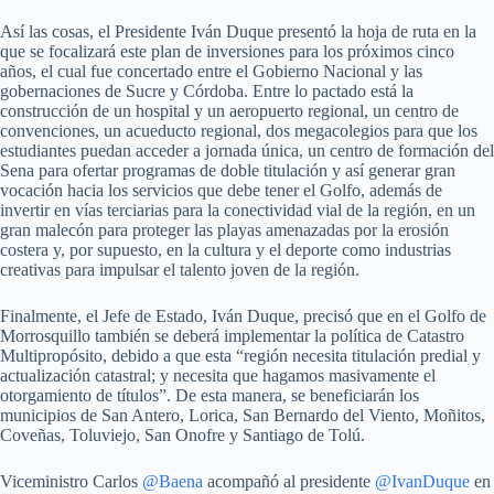
Así las cosas, el Presidente Iván Duque presentó la hoja de ruta en la
que se focalizará este plan de inversiones para los próximos cinco
años, el cual fue concertado entre el Gobierno Nacional y las
gobernaciones de Sucre y Córdoba. Entre lo pactado está la
construcción de un hospital y un aeropuerto regional, un centro de
convenciones, un acueducto regional, dos megacolegios para que los
estudiantes puedan acceder a jornada única, un centro de formación del
Sena para ofertar programas de doble titulación y así generar gran
vocación hacia los servicios que debe tener el Golfo, además de
invertir en vías terciarias para la conectividad vial de la región, en un
gran malecón para proteger las playas amenazadas por la erosión
costera y, por supuesto, en la cultura y el deporte como industrias
creativas para impulsar el talento joven de la región.
Finalmente, el Jefe de Estado, Iván Duque, precisó que en el Golfo de
Morrosquillo también se deberá implementar la política de Catastro
Multipropósito, debido a que esta “región necesita titulación predial y
actualización catastral; y necesita que hagamos masivamente el
otorgamiento de títulos”. De esta manera, se beneficiarán los
municipios de San Antero, Lorica, San Bernardo del Viento, Moñitos,
Coveñas, Toluviejo, San Onofre y Santiago de Tolú.
Viceministro Carlos
@Baena
acompañó al presidente
@IvanDuque
en