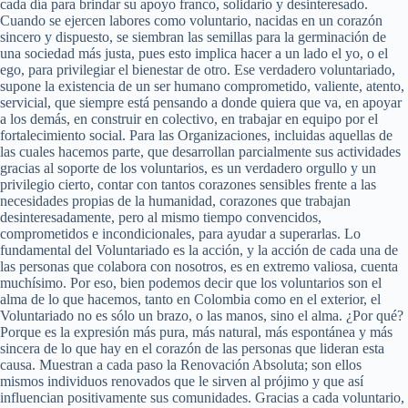
cada día para brindar su apoyo franco, solidario y desinteresado.
Cuando se ejercen labores como voluntario, nacidas en un corazón
sincero y dispuesto, se siembran las semillas para la germinación de
una sociedad más justa, pues esto implica hacer a un lado el yo, o el
ego, para privilegiar el bienestar de otro. Ese verdadero voluntariado,
supone la existencia de un ser humano comprometido, valiente, atento,
servicial, que siempre está pensando a donde quiera que va, en apoyar
a los demás, en construir en colectivo, en trabajar en equipo por el
fortalecimiento social. Para las Organizaciones, incluidas aquellas de
las cuales hacemos parte, que desarrollan parcialmente sus actividades
gracias al soporte de los voluntarios, es un verdadero orgullo y un
privilegio cierto, contar con tantos corazones sensibles frente a las
necesidades propias de la humanidad, corazones que trabajan
desinteresadamente, pero al mismo tiempo convencidos,
comprometidos e incondicionales, para ayudar a superarlas. Lo
fundamental del Voluntariado es la acción, y la acción de cada una de
las personas que colabora con nosotros, es en extremo valiosa, cuenta
muchísimo. Por eso, bien podemos decir que los voluntarios son el
alma de lo que hacemos, tanto en Colombia como en el exterior, el
Voluntariado no es sólo un brazo, o las manos, sino el alma. ¿Por qué?
Porque es la expresión más pura, más natural, más espontánea y más
sincera de lo que hay en el corazón de las personas que lideran esta
causa. Muestran a cada paso la Renovación Absoluta; son ellos
mismos individuos renovados que le sirven al prójimo y que así
influencian positivamente sus comunidades. Gracias a cada voluntario,