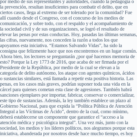
por medio de sus representantes y autoridades, cuando la pedagogía o
la prevención, resultan insuficientes para combatir el delito, que en
ciertos casos, llega al extremo de ser tolerado por la comunidad? Fue
allí cuando desde el Congreso, con el concurso de los medios de
comunicación, y sobre todo, con el respaldo y el acompañamiento de
la sociedad civil y de sus organizaciones, se logró el resultado de
elevar las penas por estas conductas. Hoy, pasadas las últimas semanas,
las cifras, nuevamente, nos conceden la razón a todos los que
apoyamos esta iniciativa. “Estamos Salvando Vidas”, ha sido la
consigna que felizmente hace que nos encontremos en un lugar común.
Ahora bien, los lectores se preguntarán ¿por qué hacemos memoria de
esto? Porque la Ley 1773 de 2016, que acaba de ser firmada por el
Presidente de la República, por medio de la cual se elevan a la
categoría de delito autónomo, los ataque con agentes químicos, ácidos
o sustancias similares, está llamada a repetir esta positiva historia. Las
penas, en los casos más graves, podrían suponer toda una vida en la
cárcel para quienes cometan esta clase de agresiones. También habrá
sanciones ejemplares por importar, fabricar, conservar o comercializar,
este tipo de sustancias. Además, la ley también establece un plazo al
Gobierno Nacional, para que expida la “Política Pública de Atención
Integral a las Víctimas de Ácido”, dentro de la cual, como mínimo,
deberá establecerse un componente que garantice el “acceso a la
atención médica y psicológica integral”. Una vez más, junto con la
sociedad, los medios y los líderes políticos, nos alegramos porque esta
iniciativa, abanderada por nosotros desde hace mucho tiempo, es hoy